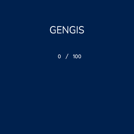
0
/
100