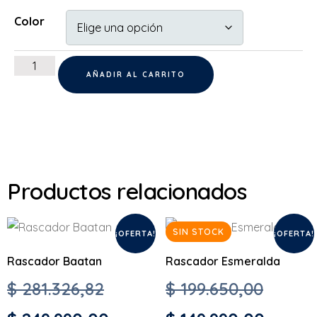
Color
AÑADIR AL CARRITO
Productos relacionados
SIN STOCK
¡OFERTA!
¡OFERTA!
Rascador Baatan
Rascador Esmeralda
$
281.326,82
$
199.650,00