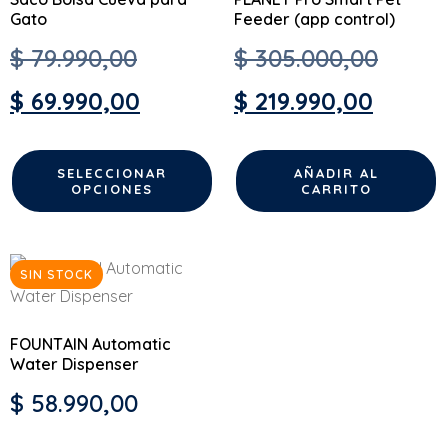
Gato
Feeder (app control)
$
79.990,00
$
305.000,00
$
69.990,00
$
219.990,00
SELECCIONAR
AÑADIR AL
OPCIONES
CARRITO
SIN STOCK
FOUNTAIN Automatic
Water Dispenser
$
58.990,00