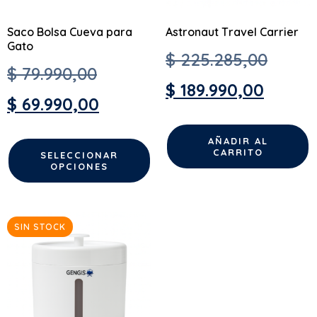
Saco Bolsa Cueva para
Astronaut Travel Carrier
Gato
$
225.285,00
$
79.990,00
$
189.990,00
$
69.990,00
AÑADIR AL
CARRITO
SELECCIONAR
OPCIONES
SIN STOCK